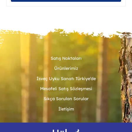
ürün
birde
fazla
vary
var.
Seçe
ürün
sayf
seçile
Satış Noktaları
Ürünlerimiz
İsveç Uyku Sanatı Türkiye’de
Mesafeli Satış Sözleşmesi
Sıkça Sorulan Sorular
İletişim