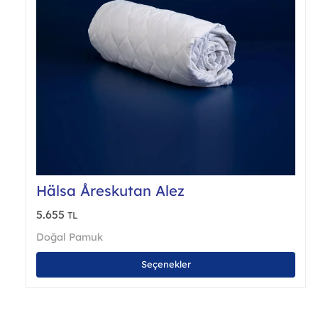
Hälsa Åreskutan Alez
5.655
TL
Doğal Pamuk
Bu
Seçenekler
ürü
bird
fazl
vary