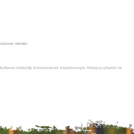
n
n
syonu
ulunan alezler.
ekler
sından
ullanım kolaylığı önemsenerek tasarlanmıştır. Kolayca çıkarılır ve
ilir
rahatsız edici bir şekilde toplanır ve hareket ettiğinizde ses
ile uyku ortamınızın hijyenini maksimum seviyede tutar.