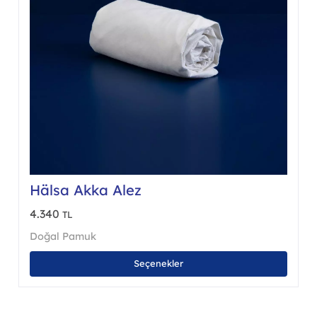
Hälsa Akka Alez
4.340
TL
Doğal Pamuk
Bu
Seçenekler
nün
ürünü
en
birde
a
fazla
asyonu
varya