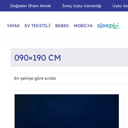
Doğadan İlham Almak
İsveç Uyku Uzmanlığı
Uyku Sa
YATAK
EV TEKSTİLİ
BEBEK
MOBİLYA
090×190 CM