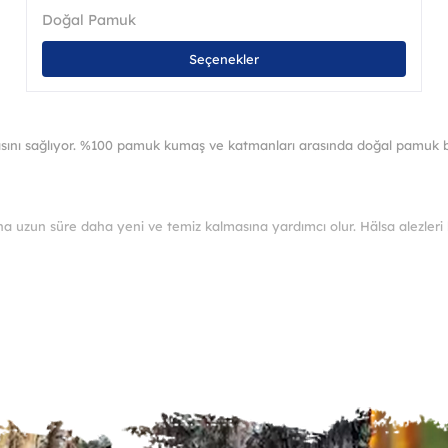
Doğal Pamuk
Bu
Seçenekler
nün
ürünü
en
birde
a
fazla
asyonu
varya
asını sağlıyor. %100 pamuk kumaş ve katmanları arasında doğal pamuk b
var.
nekler
Seçen
ürün
asından
sayfa
a uzun süre daha yeni ve temiz kalmasına yardımcı olur. Hälsa alezleri k
ebilir
seçileb
ri, yatağınıza nasıl oturduğudur. Alez çok gevşekse, çarşafınızın altında 
iskini alırsınız.
ktirir. Hälsa alezleri yatağınızı tam olarak kavrar. Kullanım kolaylığı 