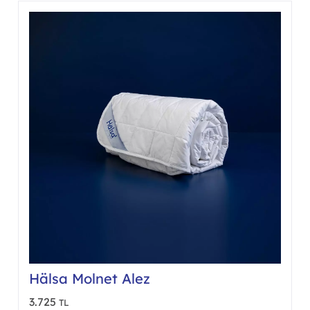
var.
nekler
Seçen
ürün
asından
sayfa
ebilir
seçileb
Hälsa Molnet Alez
3.725
TL