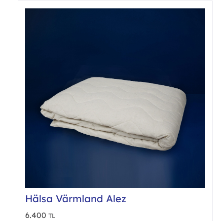
var.
Seçe
ürün
sayf
seçil
Hälsa Värmland Alez
6.400
TL