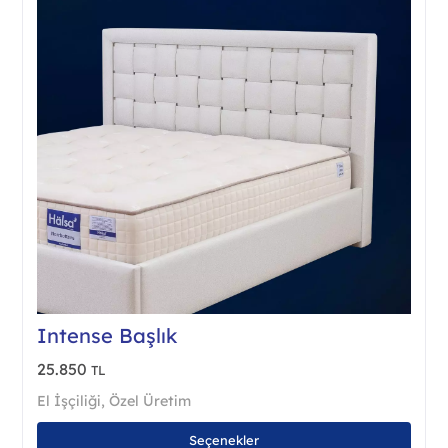
ürün
sayf
seçile
Intense Başlık
25.850
TL
El İşçiliği
,
Özel Üretim
Bu
Seçenekler