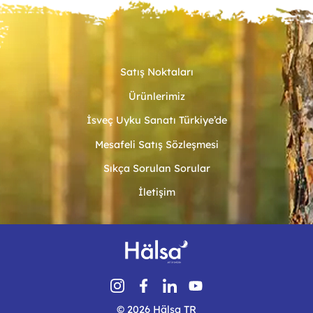
Yatak odası mobilya ürünleri, uzun süreli kullanılan ürünler
arasında olduğu için satın alma sırasında dikkatli olunması
gerekir. Bahsettiğimiz mobilya takımının içerisinde bulunan
yatak başlığı da bu şekilde seçilmesi gereken ürünlerden biridir.
Satış Noktaları
Kişiye Özel Üretim
Ürünlerimiz
İsveç Uyku Sanatı Türkiye’de
Hälsa’da tüm mobilyalar kullanıcı talebine göre kişiye özel
üretilir. Tercih edilen kumaş rengi, dokusuna göre yatak odanızı
Mesafeli Satış Sözleşmesi
kendi zevkinize dekore edebilirsiniz.
Sıkça Sorulan Sorular
İletişim
© 2026 Hälsa TR