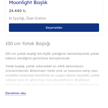
Moonlight Başlık
24.440
TL
El İşçiliği
,
Özel Üretim
Bu
Seçenekler
ürün
birde
fazla
100 cm Yatak Başlığı
vary
var.
100 cm yatak başlığı tek kişilik yatağınızı tamamlayarak yatak
Seçe
odanızı istediğiniz görünüme kavuşturacak.
ürün
sayf
Yatak başlığı, yatak odanızdaki en etkili dekorasyon
ürünlerindendir. Birbirinden farklı renk ve tasarıma sahip olan
seçile
modeller arasından kendinize en uygun olanını seçebilir, yatak
odanızı eşsiz bir görüntüye kavuşturabilirsiniz. Başlıkların
üretiminde kullanılan materyal, ürünün kalitesini belirleyen en
önemli faktördür. Uzun yıllar kullanabileceğiniz sağlam
Devamını oku
mobilyalar üretiyoruz.
Yatak Odası