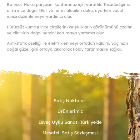
fazla
Bu eşsiz Hälsa parçasını konforunuz için yarattık. Tasarladığımız
vary
ultra ince doğal lifler ve nefes alabilen doku, uyurken vücut
var.
ısınızı düzenlemeye yardımcı olur.
Seçe
Pürüzsüz kumaşı ince çizgilerin/kırışıklıkların görünümünü azaltır
ürün
ve cildinizin doğal nemini korumaya yardımcı olur.
sayf
seçile
Anti-statik özelliği ile elektriklenmeyi ortadan kaldırır. Saçınızın
doğal güzelliğini ortaya çıkararak kolay taranmasını sağlar.
Satış Noktaları
Ürünlerimiz
İsveç Uyku Sanatı Türkiye’de
Mesafeli Satış Sözleşmesi