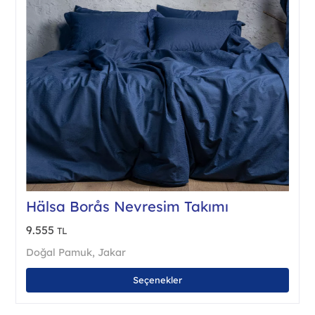
seçile
Hälsa Borås Nevresim Takımı
9.555
TL
Doğal Pamuk
,
Jakar
Bu
Seçenekler
ürün
birde