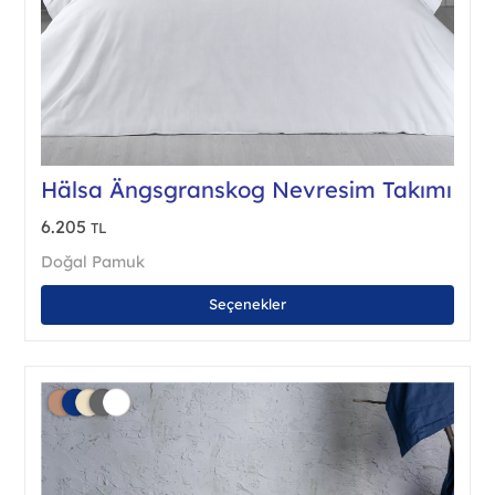
Hälsa Ängsgranskog Nevresim Takımı
6.205
TL
Doğal Pamuk
Bu
Seçenekler
ürün
birde
fazla
vary
var.
Seçe
ürün
sayf