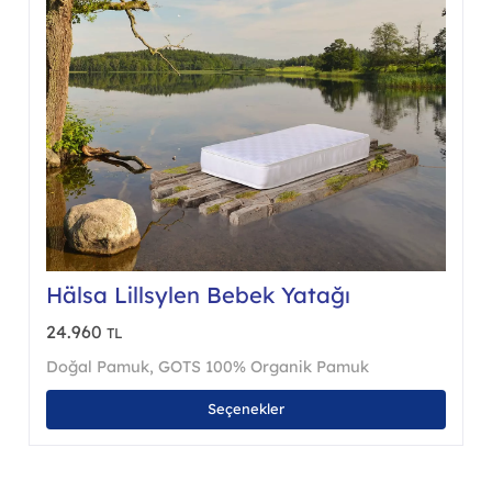
Hälsa Lillsylen Bebek Yatağı
24.960
TL
Doğal Pamuk
,
GOTS 100% Organik Pamuk
Bu
Seçenekler
nün
ürünü
en
birde
a
fazla
asyonu
varya