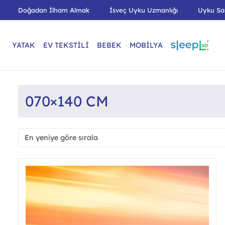
Doğadan İlham Almak
İsveç Uyku Uzmanlığı
Uyku Sa
YATAK
EV TEKSTİLİ
BEBEK
MOBİLYA
070×140 CM