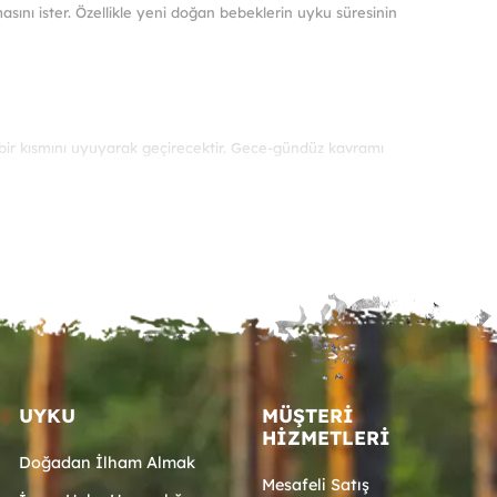
nı ister. Özellikle yeni doğan bebeklerin uyku süresinin
ekler
sından
ilir
bir kısmını uyuyarak geçirecektir. Gece-gündüz kavramı
. Tercih edeğiniz doğru bebek yatağı ile, onun uyku süresini ve
r. Günün büyük bölümünü uykuda geçiren bebeklerin gelişimleri için
UYKU
MÜŞTERI
HIZMETLERI
Doğadan İlham Almak
Mesafeli Satış