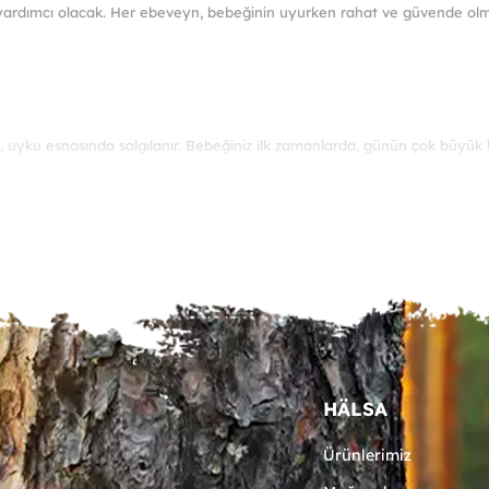
ardımcı olacak. Her ebeveyn, bebeğinin uyurken rahat ve güvende olması
var.
nekler
Seçen
ürün
asından
sayfa
ebilir
seçileb
 uyku esnasında salgılanır. Bebeğiniz ilk zamanlarda, günün çok büyük 
 göz önüne aldığınızda, uyuyacağı ortamı ve eşyaları özenle seçmelisiniz
 ihtiyacı olan bebeklerin onlara özel tasarlanan yatakta uyumaları gereki
HÄLSA
Ürünlerimiz