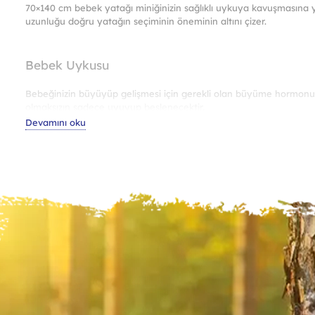
70×140 cm bebek yatağı miniğinizin sağlıklı uykuya kavuşmasına y
var.
uzunluğu doğru yatağın seçiminin öneminin altını çizer.
Seçe
ürün
sayf
Bebek Uykusu
seçil
Bebeğinizin büyüyüp gelişmesi için gerekli olan büyüme hormonu,
olmaksızın sadece uyuyup beslenecektir.
Devamını oku
Uykunun, bebeğinizin gelişimi ve sağlığı üzerindeki büyük etkisini
kalitesini pozitif yönde etkileyebilirsiniz.
Uykuda Sağlıklı Bebek Gelişimi
Sağlıklı fiziksel ve zihinsel gelişim için derin ve yeterli uykuya
uyku kalitesinin ve uyku ortamının önemi büyüktür.