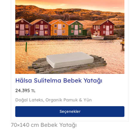
Hälsa Sulitelma Bebek Yatağı
24.395
TL
Doğal Lateks
,
Organik Pamuk & Yün
Bu
Seçenekler
ürü
bird
70×140 cm Bebek Yatağı
fazl
vary