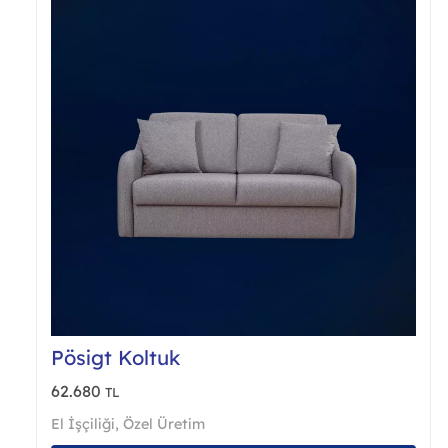
ürün
sayf
seçil
Pösigt Koltuk
62.680
TL
El İşçiliği
,
Özel Üretim