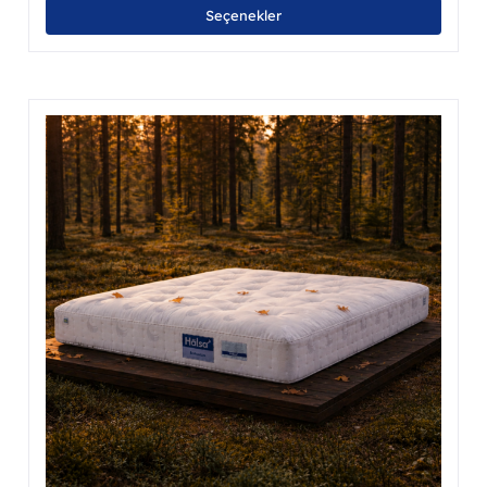
Bu
Seçenekler
nün
ürünü
en
birde
a
fazla
asyonu
varya
var.
nekler
Seçen
ürün
asından
sayfa
ebilir
seçileb