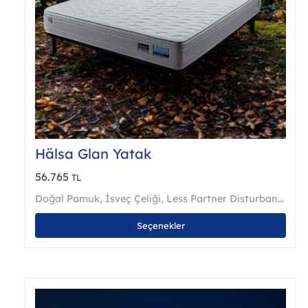
Hälsa Glan Yatak
56.765
TL
Doğal Pamuk
,
İsveç Çeliği
,
Less Partner Disturbance
,
Om
Bu
Seçenekler
ürü
bird
fazl
vary
var.
Seçe