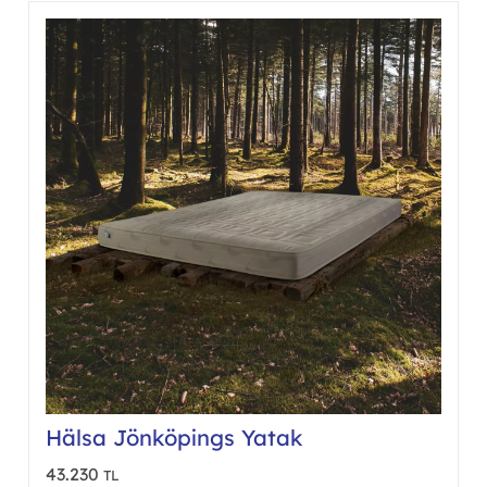
var.
nekler
Seçen
ürün
asından
sayfa
ebilir
seçileb
Hälsa Jönköpings Yatak
43.230
TL