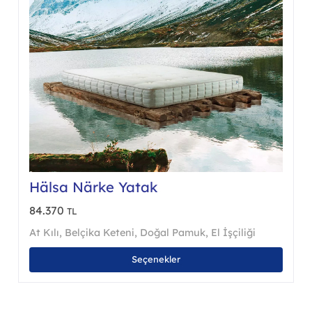
Hälsa Närke Yatak
84.370
TL
At Kılı
,
Belçika Keteni
,
Doğal Pamuk
,
El İşçiliği
Bu
Seçenekler
nün
ürünü
en
birde
a
fazla
asyonu
varya