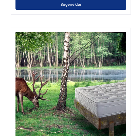
Bu
Seçenekler
ürü
bird
fazl
vary
var.
Seçe
ürün
sayf
seçil