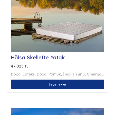
Hälsa Skellefte Yatak
47.025
TL
urga Destek Sistemi
Doğal Lateks
,
Doğal Pamuk
,
Organik Pamuk & Yün
,
İngiliz Yünü
,
Omurga Destek Sistemi
Bu
Seçenekler
nün
ürünü
en
birde
a
fazla
asyonu
varya
var.
nekler
Seçen