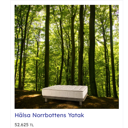
var.
Seçe
ürün
sayf
seçil
Hälsa Norrbottens Yatak
52.625
TL