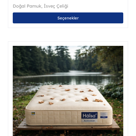
Doğal Pamuk
,
İsveç Çeliği
Bu
Seçenekler
nün
ürünü
en
birde
a
fazla
asyonu
varya
var.
nekler
Seçen
ürün
asından
sayfa
ebilir
seçileb