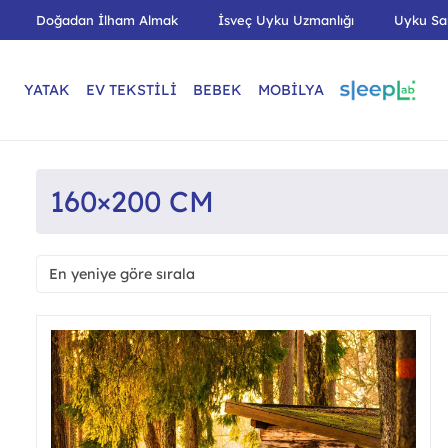
Doğadan İlham Almak
İsveç Uyku Uzmanlığı
Uyku Sa
YATAK
EV TEKSTİLİ
BEBEK
MOBİLYA
160×200 CM