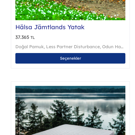
Hälsa Jämtlands Yatak
37.365
TL
Doğal Pamuk
,
Less Partner Disturbance
,
Odun Hamuru İpliği
Bu
Seçenekler
ürü
bird
fazl
vary
var.
Seçe
ürün
sayf
seçil