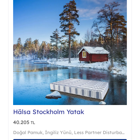
ürün
asından
sayfa
ebilir
seçileb
Hälsa Stockholm Yatak
40.205
TL
Doğal Pamuk
,
İngiliz Yünü
,
Less Partner Disturbance