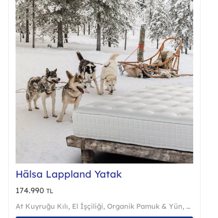
ürün
sından
sayfas
ilir
seçilebi
Hälsa Lappland Yatak
174.990
TL
At Kuyruğu Kılı
,
El İşçiliği
,
Organik Pamuk & Yün
,
Pure Edg