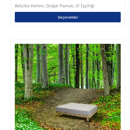
Belçika Keteni
,
Doğal Pamuk
,
El İşçiliği
Bu
Seçenekler
ürü
bird
fazl
vary
var.
Seçe
ürün
sayf
seçil