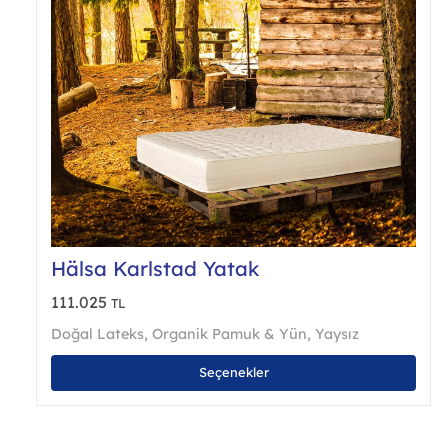
Hälsa Karlstad Yatak
111.025
TL
Doğal Lateks
,
Organik Pamuk & Yün
,
Yaysız
Bu
Seçenekler
ürü
bird
fazl
vary