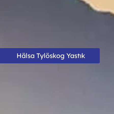
Hälsa Tylöskog Yastık