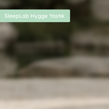
SleepLab Hygge Yastık