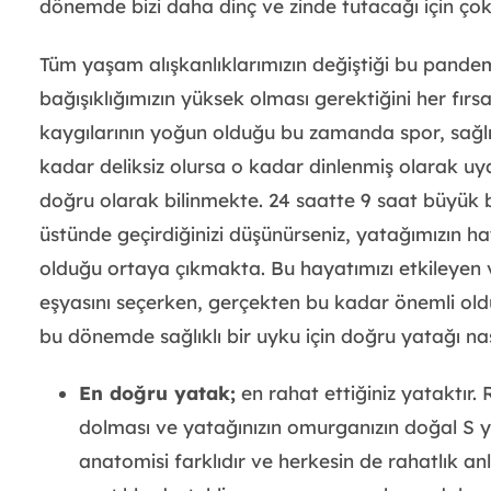
dönemde bizi daha dinç ve zinde tutacağı için çok
Tüm yaşam alışkanlıklarımızın değiştiği bu pande
bağışıklığımızın yüksek olması gerektiğini her fırs
kaygılarının yoğun olduğu bu zamanda spor, sağlı
kadar deliksiz olursa o kadar dinlenmiş olarak uya
doğru olarak bilinmekte. 24 saatte 9 saat büyük 
üstünde geçirdiğinizi düşünürseniz, yatağımızın ha
olduğu ortaya çıkmakta. Bu hayatımızı etkileyen 
eşyasını seçerken, gerçekten bu kadar önemli old
bu dönemde sağlıklı bir uyku için doğru yatağı nas
En doğru yatak;
en rahat ettiğiniz yataktır.
dolması ve yatağınızın omurganızın doğal S y
anatomisi farklıdır ve herkesin de rahatlık anla