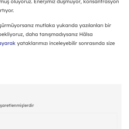
rumuş oluyoruz. Enerjimiz düşmüyor, konsantrasyon
tıyor.
şürmüyorsanız mutlaka yukarıda yazılanları bir
i bekliyoruz, daha tanışmadıysanız Hälsa
layarak
yataklarımızı inceleyebilir sonrasında size
işaretlenmişlerdir