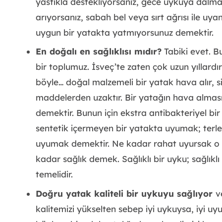
yastıkla destekliyorsanız, gece uykuya dalm
arıyorsanız, sabah bel veya sırt ağrısı ile uya
uygun bir yatakta yatmıyorsunuz demektir.
En doğalı en sağlıklısı mıdır?
Tabiki evet. B
bir toplumuz. İsveç’te zaten çok uzun yıllardı
böyle… doğal malzemeli bir yatak hava alır, siz
maddelerden uzaktır. Bir yatağın hava alma
demektir. Bunun için ekstra antibakteriyel b
sentetik içermeyen bir yatakta uyumak; terl
uyumak demektir. Ne kadar rahat uyursak o ka
kadar sağlık demek. Sağlıklı bir uyku; sağlıkl
temelidir.
Doğru yatak kaliteli bir uykuyu sağlıyor
v
kalitemizi yükselten sebep iyi uykuysa, iyi uy