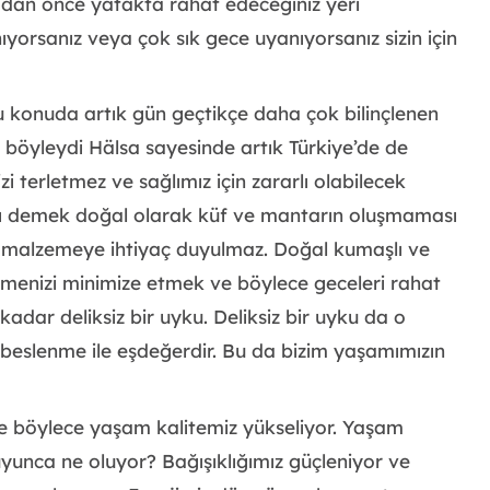
adan önce yatakta rahat edeceğiniz yeri
nıyorsanız veya çok sık gece uyanıyorsanız sizin için
u konuda artık gün geçtikçe daha çok bilinçlenen
r böyleydi Hälsa sayesinde artık Türkiye’de de
i terletmez ve sağlımız için zararlı olabilecek
sı demek doğal olarak küf ve mantarın oluşmaması
ir malzemeye ihtiyaç duyulmaz. Doğal kumaşlı ve
emenizi minimize etmek ve böylece geceleri rahat
dar deliksiz bir uyku. Deliksiz bir uyku da o
ı beslenme ile eşdeğerdir. Bu da bizim yaşamımızın
e böylece yaşam kalitemiz yükseliyor. Yaşam
uyunca ne oluyor? Bağışıklığımız güçleniyor ve