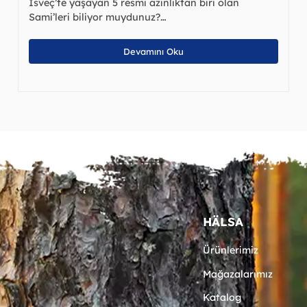
İsveç’te yaşayan 5 resmi azınlıktan biri olan
Sami’leri biliyor muydunuz?…
Devamını Oku
HÄLSA
Ürünlerimiz
Mağazalarımız
Katalog