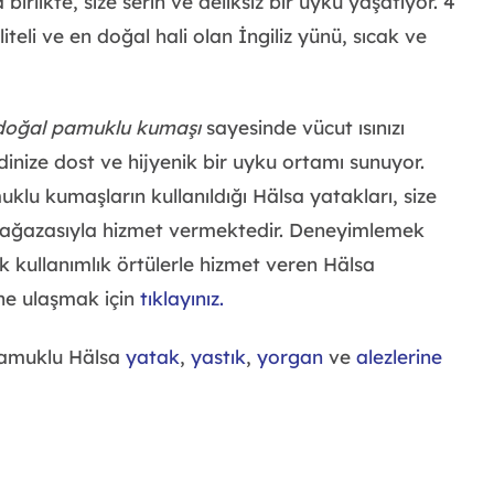
irlikte, size serin ve deliksiz bir uyku yaşatıyor. 4
li ve en doğal hali olan İngiliz yünü, sıcak ve
doğal pamuklu kumaşı
sayesinde vücut ısınızı
ldinize dost ve hijyenik bir uyku ortamı sunuyor.
klu kumaşların kullanıldığı Hälsa yatakları, size
mağazasıyla hizmet vermektedir. Deneyimlemek
ek kullanımlık örtülerle hizmet veren Hälsa
ine ulaşmak için
tıklayınız.
 pamuklu Hälsa
yatak
,
yastık
,
yorgan
ve
alezlerine