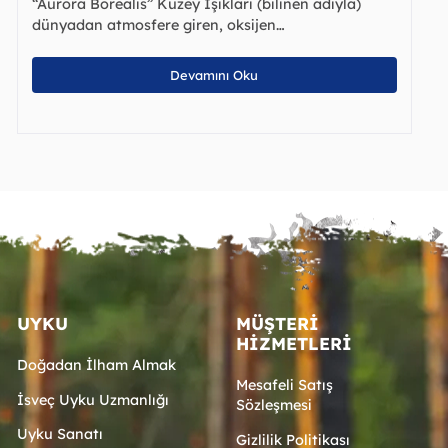
“Aurora Borealis” Kuzey Işıkları (bilinen adıyla)
dünyadan atmosfere giren, oksijen…
Devamını Oku
UYKU
MÜŞTERI
HIZMETLERI
Doğadan İlham Almak
Mesafeli Satış
İsveç Uyku Uzmanlığı
Sözleşmesi
Uyku Sanatı
Gizlilik Politikası