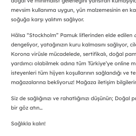
doğal ve minimalist geleneğini yansıtan kumaşıyla b
mevsim kullanıma uygun, yün malzemesinin en kalite
soğuğa karşı yalıtım sağlıyor.
Hälsa “Stockholm” Pamuk liflerinden elde edilen
dengeliyor, yatağınızın kuru kalmasını sağlıyor, ci
Korona virüsle mücadelede, sertifikalı, doğal pamu
yardımcı olabilmek adına tüm Türkiye’ye online 
isteyenleri tüm hijyen koşullarının sağlandığı ve t
mağazalarına bekliyoruz! Mağaza iletişim bilgiler
Siz de sağlığınızı ve rahatlığınızı düşünün; Doğal
bir göz atın…
Sağlıkla kalın!