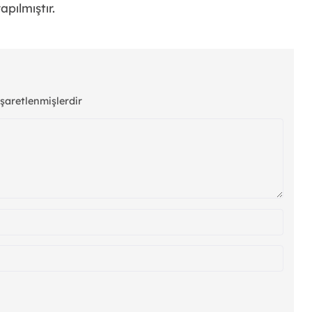
pılmıştır.
işaretlenmişlerdir